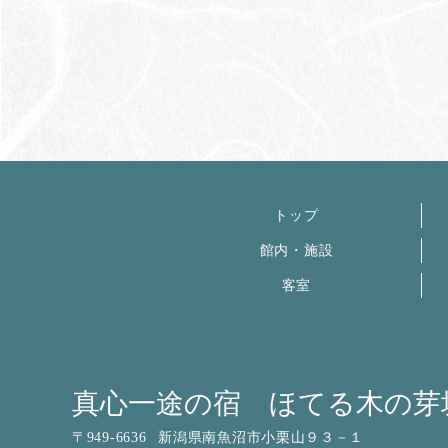
トップ
館内・施設
客室
真心一途の宿 ほてる木の芽
〒
949-6636
新潟県南魚沼市小栗山９３－１