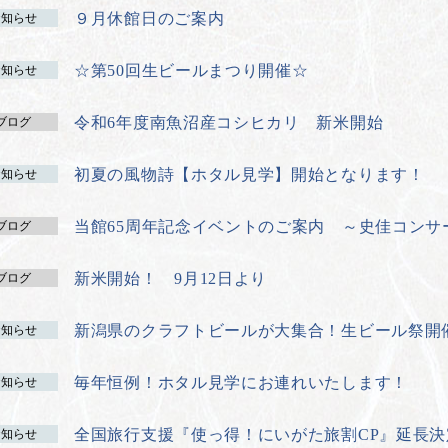
９月休館日のご案内
お知らせ
☆第50回生ビールまつり開催☆
お知らせ
令和6年度南魚沼産コシヒカリ 新米開始
ブログ
初夏の風物詩【ホタル見学】開始となります！
お知らせ
当館65周年記念イベントのご案内 ～史佳コンサ
ブログ
新米開始！ 9月12日より
ブログ
新潟県のクラフトビールが大集合！生ビール祭開
お知らせ
毎年恒例！ホタル見学にお連れいたします！
お知らせ
全国旅行支援『使っ得！にいがた旅割CP』延長決
お知らせ