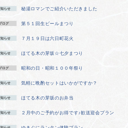
秘湯ロマンでご紹介いただきました
お知らせ
第５１回生ビールまつり
ブログ
７月１９日は六日町花火
お知らせ
ほてる木の芽坂☆七夕まつり
お知らせ
昭和の日・昭和１００年祭り
ブログ
気軽に晩酌セットはいかがですか？
お知らせ
ほてる木の芽坂のお弁当
お知らせ
２月中のご予約がお得です♪歓送迎会プラン
お知らせ
ゆきぐにランタン体験プラン
お知らせ