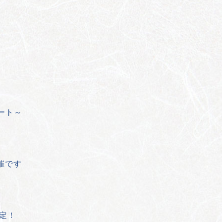
ート～
催です
定！