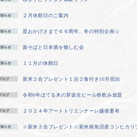
２月休館日のご案内
お知らせ
星おかげさまで６６周年、冬の特別企画☆
お知らせ
新そばと日本酒を愉しむ会
お知らせ
１１月の休館日
お知らせ
新米２合プレゼント１泊２食付き10月宿泊
ブログ
令和6年ほてる木の芽坂生ビール祭飲み放題
ブログ
２０２４年アートトリエンナーレ越後妻有
ブログ
☆新米２合プレゼント☆新米南魚沼産コシヒカリ
お知らせ