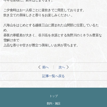
今年も皆様に。新米はじまります。
ご夕食時はお一人様ごとに釜炊きでご用意しております。
炊き立ての美味しさと香りをお楽しみください 。
八海山をはじめとする越後三山に囲まれた山間部に位置しているた
め、
昼夜の寒暖差が大きく、谷川岳を水源とする魚野川のミネラル豊富な
雪解け水で
上品な香りや甘さが際立つ美味しいお米が育ちます。
前へ
次へ
記事一覧へ戻る
トップ
館内・施設