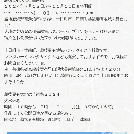
越後妻有大地の芸術祭
２０２４年７月１３日から１１月１０日まで開催
~~~ ~~~ ~~~＼(‐￣ )))((( ￣‐)／~~~ ~~~~~~ ･:.,(-m-)
当地新潟県南魚沼市のお隣、十日町市・津南町越後妻有地域を舞台に
した
大地の芸術祭の作品鑑賞パスポート付プランをちょっぴりお得に、
宿泊とお食事が付いたプラン販売開始いたしました。
十日町市・津南町、越後妻有地域へのアクセスも抜群です。
レンタカーやレンタサイクルなども充実しておりますので、お気軽に
お問合せくださいませ。
車 芸術祭拠点越後妻有里山現代美術館MonETまでおよそ２０分
鉄道 JR上越線六日町駅より北陸急行ほくほく線にて十日町駅までお
よそ１２分
越後妻有大地の芸術祭２０２４
火水休み
時間 １０時から１７時（１０・１１月は１０時から１６時）
作品により公開日時が異なる場合あり
開催地 越後妻有地域 新潟県十日町市、津南町