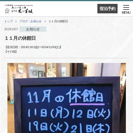
宿泊予約
MENU
トップ
ブログ・お知らせ
１１月の休館日
お知らせ
2024/11/07
１１月の休館日
【提供日程：
2024/11/01(金)
〜
2024/11/30(土)
】
【
その他
】