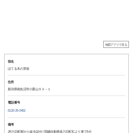
地図アプリで見る
宿名
ほてる木の芽坂
住所
新潟県南魚沼市小栗山９３－１
電話番号
0120-25-3452
備考
JR六日町駅から徒歩10分 / 関越自動車道六日町ICより車で5分