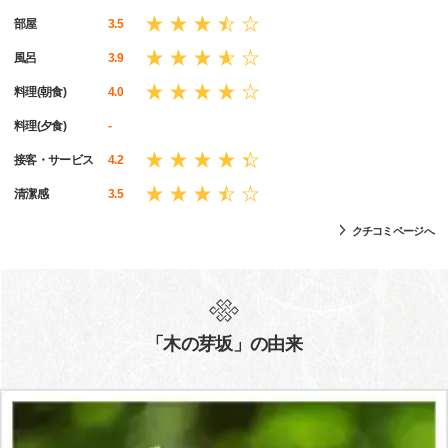
部屋
3.5
風呂
3.9
料理(朝食)
4.0
料理(夕食)
-
接客・サービス
4.2
清潔感
3.5
クチコミページへ
「木の芽坂」の由来