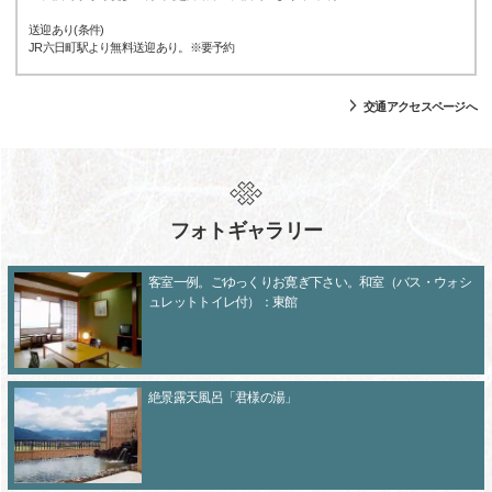
送迎あり(条件)
JR六日町駅より無料送迎あり。※要予約
交通アクセスページへ
フォトギャラリー
客室一例。ごゆっくりお寛ぎ下さい。和室（バス・ウォシ
ュレットトイレ付）：東館
絶景露天風呂「君様の湯」