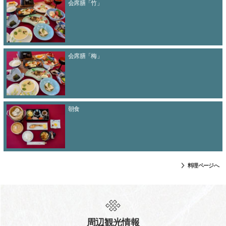
会席膳「竹」
会席膳「梅」
朝食
料理ページへ
周辺観光情報