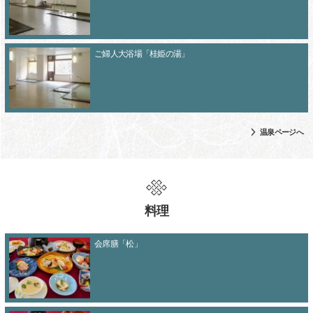
ご婦人大浴場「桂姫の湯」
温泉ページへ
料理
会席膳「松」