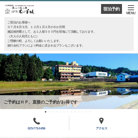
宿泊予約
MENU
ご宿泊のお客様へ
※７月８月９月、１２月１月２月の６か月間
施設維持費として、お１人様５００円を現地にて頂戴しております。
（大人小人幼児ともに）
ご理解の程、よろしくお願いいたします。
旅行会社プランにより料金に含まれるプランもございます。
ご予約はＨＰ、直接のご予約がお得です
025-773-3456
アクセス