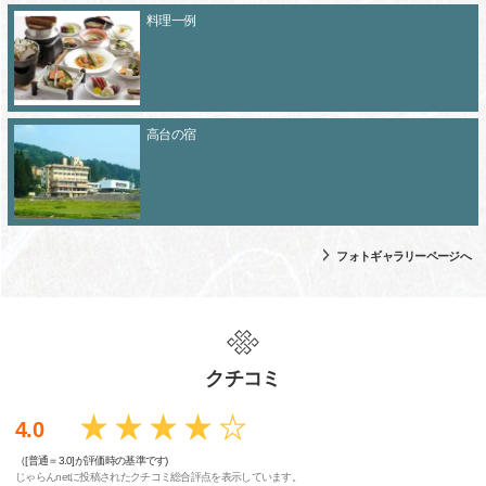
料理一例
高台の宿
フォトギャラリーページへ
クチコミ
4.0
（[普通＝3.0]が評価時の基準です)
じゃらんnetに投稿されたクチコミ総合評点を表示しています。