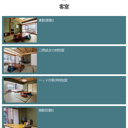
客室
東館(新館)
二間続きの特別室
ベッド付和洋特別室
南館(旧館)