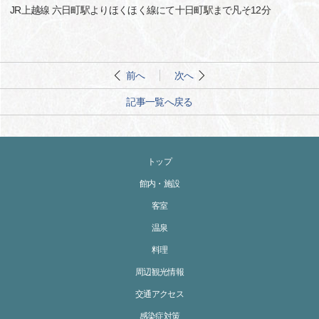
JR上越線 六日町駅よりほくほく線にて十日町駅まで凡そ12分
前へ
次へ
記事一覧へ戻る
トップ
館内・施設
客室
温泉
料理
周辺観光情報
交通アクセス
感染症対策