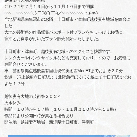
越後妻有大地の芸術祭
２０２４年７月１３日から１１月１０日まで開催
~~~ ~~~ ~~~＼(‐￣ )))((( ￣‐)／~~~ ~~~~~~ ･:.,(-m-)
当地新潟県南魚沼市のお隣、十日町市・津南町越後妻有地域を舞台に
した
大地の芸術祭の作品鑑賞パスポート付プランをちょっぴりお得に、
宿泊とお食事が付いたプラン販売開始いたしました。
十日町市・津南町、越後妻有地域へのアクセスも抜群です。
レンタカーやレンタサイクルなども充実しておりますので、お気軽に
お問合せくださいませ。
車 芸術祭拠点越後妻有里山現代美術館MonETまでおよそ２０分
鉄道 JR上越線六日町駅より北陸急行ほくほく線にて十日町駅までお
よそ１２分
越後妻有大地の芸術祭２０２４
火水休み
時間 １０時から１７時（１０・１１月は１０時から１６時）
作品により公開日時が異なる場合あり
開催地 越後妻有地域 新潟県十日町市、津南町