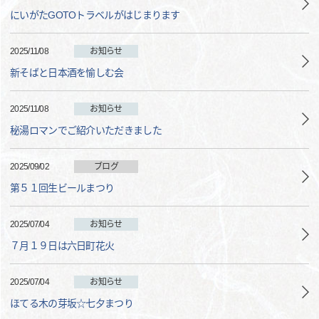
にいがたGOTOトラベルがはじまります
2025/11/08
お知らせ
新そばと日本酒を愉しむ会
2025/11/08
お知らせ
秘湯ロマンでご紹介いただきました
2025/09/02
ブログ
第５１回生ビールまつり
2025/07/04
お知らせ
７月１９日は六日町花火
2025/07/04
お知らせ
ほてる木の芽坂☆七夕まつり