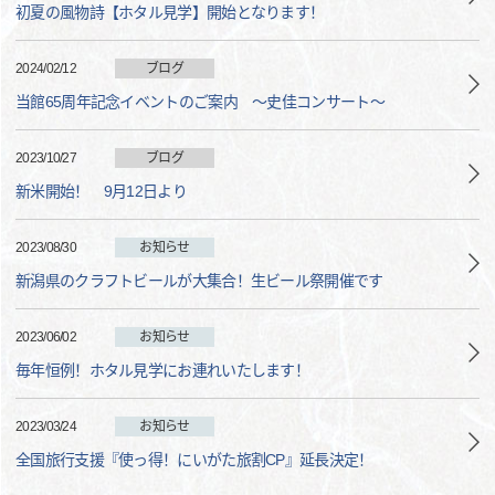
初夏の風物詩【ホタル見学】開始となります！
2024/02/12
ブログ
当館65周年記念イベントのご案内 ～史佳コンサート～
2023/10/27
ブログ
新米開始！ 9月12日より
2023/08/30
お知らせ
新潟県のクラフトビールが大集合！生ビール祭開催です
2023/06/02
お知らせ
毎年恒例！ホタル見学にお連れいたします！
2023/03/24
お知らせ
全国旅行支援『使っ得！にいがた旅割CP』延長決定！