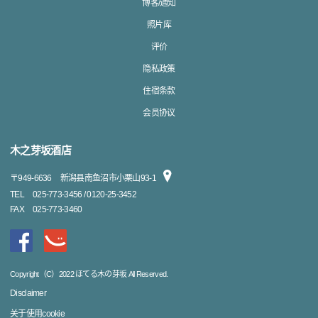
博客/通知
照片库
评价
隐私政策
住宿条款
会员协议
木之芽坂酒店
〒
949-6636
新潟县南鱼沼市小栗山93-1
TEL
025-773-3456 / 0120-25-3452
FAX
025-773-3460
Copyright（C）2022 ほてる木の芽坂 All Reserved.
Disclaimer
关于使用cookie