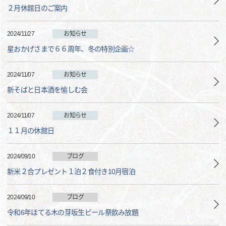
２月休館日のご案内
2024/11/27
お知らせ
星おかげさまで６６周年、冬の特別企画☆
2024/11/07
お知らせ
新そばと日本酒を愉しむ会
2024/11/07
お知らせ
１１月の休館日
2024/09/10
ブログ
新米２合プレゼント１泊２食付き10月宿泊
2024/09/10
ブログ
令和6年ほてる木の芽坂生ビール祭飲み放題