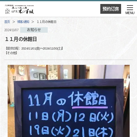
预约订房
MENU
首页
博客/通知
１１月の休館日
お知らせ
2024/11/07
１１月の休館日
【提供日程：
2024/11/01(金)
〜
2024/11/30(土)
】
【
その他
】