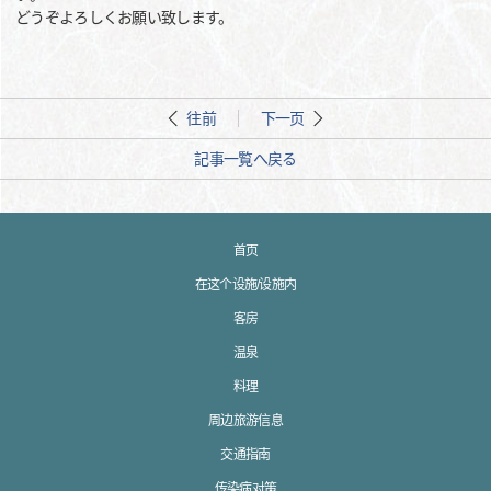
どうぞよろしくお願い致します。
往前
下一页
記事一覧へ戻る
首页
在这个设施/设施内
客房
温泉
料理
周边旅游信息
交通指南
传染病对策