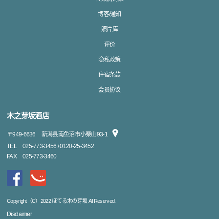
博客/通知
照片库
评价
隐私政策
住宿条款
会员协议
木之芽坂酒店
〒
949-6636
新潟县南鱼沼市小栗山93-1
TEL
025-773-3456 / 0120-25-3452
FAX
025-773-3460
Copyright（C）2022 ほてる木の芽坂 All Reserved.
Disclaimer