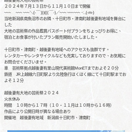
越後妻有大地の芸術祭
２０２４年７月１３日から１１月１０日まで開催
~~~ ~~~ ~~~＼(‐￣ )))((( ￣‐)／~~~ ~~~~~~ ･:.,(-m-)
当地新潟県南魚沼市のお隣、十日町市・津南町越後妻有地域を舞台に
した
大地の芸術祭の作品鑑賞パスポート付プランをちょっぴりお得に、
宿泊とお食事が付いたプラン販売開始いたしました。
十日町市・津南町、越後妻有地域へのアクセスも抜群です。
レンタカーやレンタサイクルなども充実しておりますので、お気軽に
お問合せくださいませ。
車 芸術祭拠点越後妻有里山現代美術館MonETまでおよそ２０分
鉄道 JR上越線六日町駅より北陸急行ほくほく線にて十日町駅までお
よそ１２分
越後妻有大地の芸術祭２０２４
火水休み
時間 １０時から１７時（１０・１１月は１０時から１６時）
作品により公開日時が異なる場合あり
開催地 越後妻有地域 新潟県十日町市、津南町